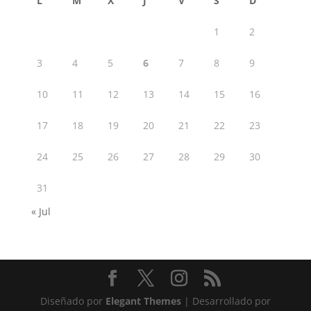
L
M
X
J
V
S
D
1
2
3
4
5
6
7
8
9
10
11
12
13
14
15
16
17
18
19
20
21
22
23
24
25
26
27
28
29
30
31
« Jul
Diseñado por
Elegant Themes
| Desarrollado por