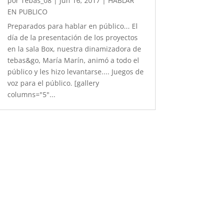
por
Tebas_08
|
Jun 16, 2017
|
HABLAR
EN PUBLICO
Preparados para hablar en público... El
día de la presentación de los proyectos
en la sala Box, nuestra dinamizadora de
tebas&go, María Marín, animó a todo el
público y les hizo levantarse.... Juegos de
voz para el público. [gallery
columns="5"...