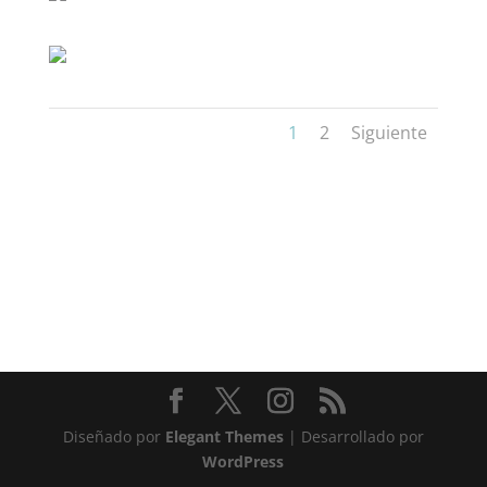
1
2
Siguiente
Diseñado por
Elegant Themes
| Desarrollado por
WordPress